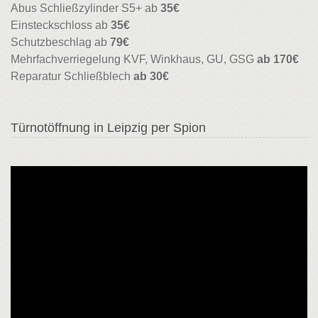
Abus Schließzylinder S5+ ab
35€
Einsteckschloss ab
35€
Schutzbeschlag ab
79€
Mehrfachverriegelung KVF, Winkhaus, GU, GSG
ab 170€
Reparatur Schließblech
ab 30€
Türnotöffnung in Leipzig per Spion